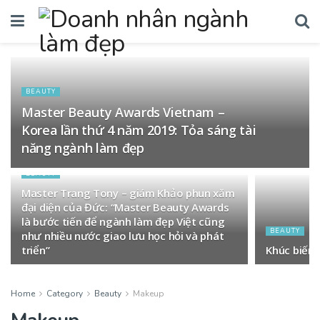
BEAUTY
Master Beauty Awards Vietnam –
Korea lần thứ 4 năm 2019: Tỏa sáng tài
năng ngành làm đẹp
BEAUTY
Master Trang Tony – giám Khảo phun xăm
đại diện của Đức: “Master Beauty Awards
là bước tiến để ngành làm đẹp Việt cũng
BEAUTY
như nhiều nước giao lưu học hỏi và phát
triển”
Khúc biến
Home
Category
Beauty
Makeup