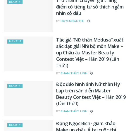
Trở thành chuyên gia trang
BEAUTY
điểm có tiếng từ sở thích ngắm
nhìn cô dâu
BY
DUYENNGUYEN
Tác giả “Nữ thần Medusa” xuất
MAKEUP
sắc đạt giải Nhì bộ môn Make –
up Châu âu Master Beauty
Contest Việt – Hàn 2019 (Lần
thứ I)
BY
PHẠM THÙY LINH
Độc đáo hình ảnh Nữ thần Hy
BEAUTY
Lạp trên sàn diễn Master
Beauty Contest Việt – Hàn 2019
(Lần thứ I)
BY
PHẠM THÙY LINH
Đặng Ngọc Bích- giám khảo
BEAUTY
Make up châu Á tại cuộc thi