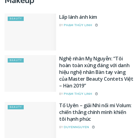
Makeup
Lấp lánh ánh kim
BEAUTY
BY
PHẠM THÙY LINH
Nghệ nhân Mỵ Nguyễn: “Tôi
BEAUTY
hoàn toàn xứng đáng với danh
hiệu nghệ nhân Bàn tay vàng
của Master Beauty Contets Việt
– Hàn 2019”
BY
PHẠM THÙY LINH
Tố Uyên – giải Nhì nối mi Volum:
BEAUTY
chiến thắng chính mình khiến
tôi hạnh phúc
BY
DUYENNGUYEN