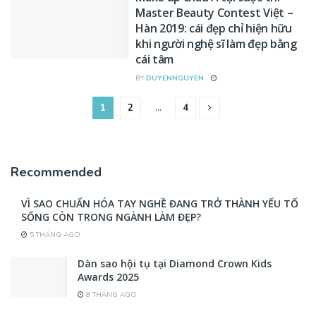
Master Beauty Contest Việt –
Hàn 2019: cái đẹp chỉ hiện hữu
khi người nghệ sĩ làm đẹp bằng
cái tâm
BY
DUYENNGUYEN
1
2
…
4
Recommended
VÌ SAO CHUẨN HÓA TAY NGHỀ ĐANG TRỞ THÀNH YẾU TỐ
SỐNG CÒN TRONG NGÀNH LÀM ĐẸP?
5 THÁNG AGO
Dàn sao hội tụ tại Diamond Crown Kids
Awards 2025
8 THÁNG AGO