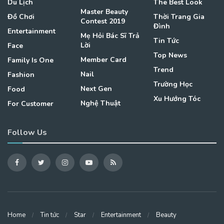
Du Lịch
The Best Look
Master Beauty
Đồ Chơi
Thời Trang Gia
Contest 2019
Đình
Entertainment
Mẹ Hỏi Bác Sĩ Trả
Tin Tức
Lời
Face
Top News
Member Card
Family Is One
Trend
Nail
Fashion
Trường Học
Next Gen
Food
Xu Hướng Tóc
Nghệ Thuật
For Customer
Follow Us
Home
Tin tức
Star
Entertainment
Beauty